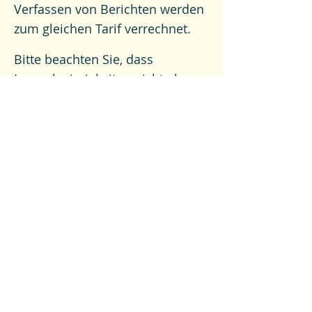
Verfassen von Berichten werden
zum gleichen Tarif verrechnet.
Bitte beachten Sie, dass
Lernschwierigkeiten nicht als
Krankheit gelten. Die Kosten für
eine Lerntherapie werden
deshalb in der Regel nicht von
den Krankenkassen
übernommen.
Als Lerntherapeutin unterliege
ich der Schweigepflicht. Alle
Gespräche und Informationen
werden vertraulich behandelt.
© Lerntherapie Seetal